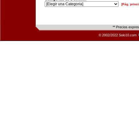
[Pág. princi
** Precios expre
© 2002/2022 Solo10.com