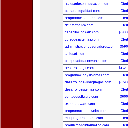
accesorioscomputacion.com
Ofer
camaraseguridad.com
Ofer
programacionenred.com
Ofer
deinformatica.com
Ofer
capacitacionweb.com
$5,00
cursodesistemas.com
Ofer
administraciondeservidores.com
$590
chilesoft.com
Ofer
computadorasenventa.com
Ofer
desarrolloagil.com
$1,49
programacionysistemas.com
Ofer
desarrollodevideojuegos.com
$3,90
desarrollosistemas.com
Ofer
ventadesoftware.com
$600
expohardware.com
Ofer
programaciondewebs.com
Ofer
clubprogramadores.com
Ofer
productosdeinformatica.com
Ofer