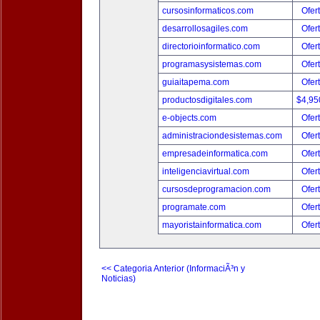
cursosinformaticos.com
Ofer
desarrollosagiles.com
Ofer
directorioinformatico.com
Ofer
programasysistemas.com
Ofer
guiaitapema.com
Ofer
productosdigitales.com
$4,95
e-objects.com
Ofer
administraciondesistemas.com
Ofer
empresadeinformatica.com
Ofer
inteligenciavirtual.com
Ofer
cursosdeprogramacion.com
Ofer
programate.com
Ofer
mayoristainformatica.com
Ofer
<< Categoria Anterior (InformaciÃ³n y
Noticias)