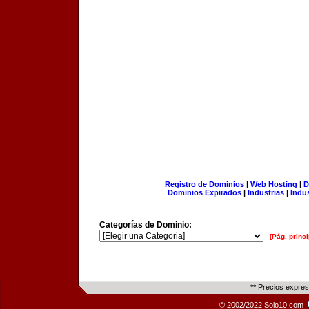
Registro de Dominios
|
Web Hosting
|
D
Dominios Expirados
|
Industrias
|
Indu
Categorías de Dominio:
[Pág. princi
** Precios expre
© 2002/2022 Solo10.com