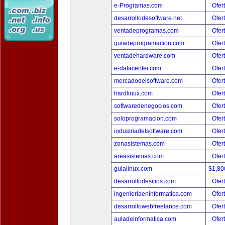
e-Programas.com
Ofer
desarrollodesoftware.net
Ofer
ventadeprogramas.com
Ofer
guiadeprogramacion.com
Ofer
ventadehardware.com
Ofer
e-datacenter.com
Ofer
mercadodelsoftware.com
Ofer
hardlinux.com
Ofer
softwaredenegocios.com
Ofer
soloprogramacion.com
Ofer
industriadelsoftware.com
Ofer
zonasistemas.com
Ofer
areasistemas.com
Ofer
guialinux.com
$1,80
desarrollodesitios.com
Ofer
ingenieriaeninformatica.com
Ofer
desarrollowebfreelance.com
Ofer
auladeinformatica.com
Ofer