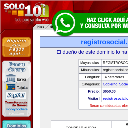
registrosocia
El dueño de este dominio lo ha
Mayusculas:
REGISTROSOC
Minusculas:
registrosocial.c
Longitud:
14 caracteres
Categorias:
Gobierno
,
Soci
Precio:
$650.00
Visitar!
registrosocial
Serán consideradas ofer
R