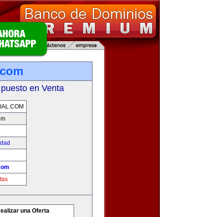
l.com
 puesto en Venta
IAL.COM
om
edad
.com
tas
ealizar una Oferta