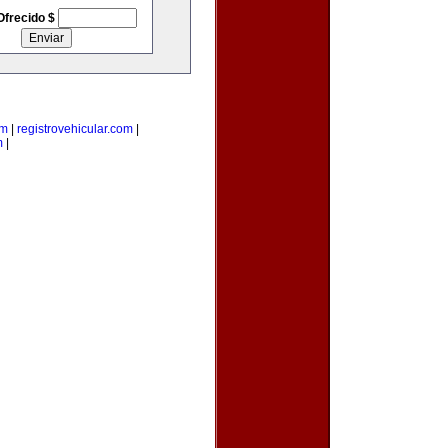
Ofrecido $
om
|
registrovehicular.com
|
m
|