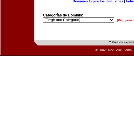
Dominios Expirados
|
Industrias
|
Indu
Categorías de Dominio:
[Pág. princi
** Precios expre
© 2002/2022 Solo10.com