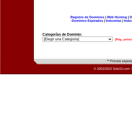
Registro de Dominios
|
Web Hosting
|
D
Dominios Expirados
|
Industrias
|
Indu
Categorías de Dominio:
[Pág. princi
** Precios expre
© 2002/2022 Solo10.com