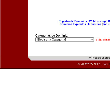
Registro de Dominios
|
Web Hosting
|
D
Dominios Expirados
|
Industrias
|
Indu
Categorías de Dominio:
[Pág. princi
** Precios expre
© 2002/2022 Solo10.com