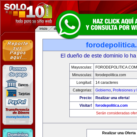
forodepolitic
El dueño de este dominio lo ha
Mayusculas:
FORODEPOLITICA.COM
Minusculas:
forodepolitica.com
Longitud:
14 caracteres
Categorias:
Gobierno
,
Profesiones y
Precio:
Realizar una oferta!
Visitar!
forodepolitica.com
Serán consideradas ofer
Realizar una Oferta