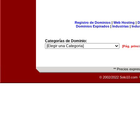
Registro de Dominios
|
Web Hosting
|
D
Dominios Expirados
|
Industrias
|
Indu
Categorías de Dominio:
[Pág. princi
** Precios expre
© 2002/2022 Solo10.com