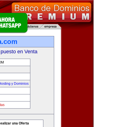
a.com
 puesto en Venta
OM
osting y Dominios
tas
ealizar una Oferta