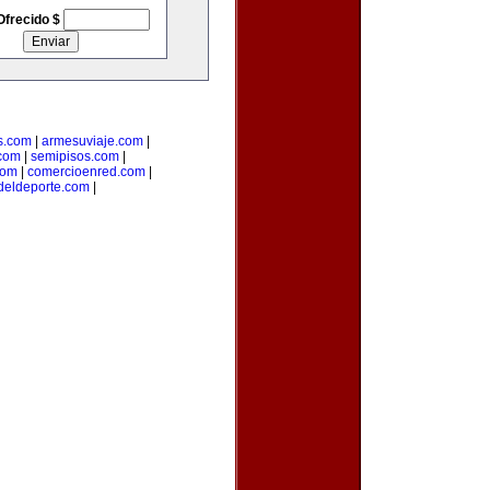
Ofrecido $
s.com
|
armesuviaje.com
|
.com
|
semipisos.com
|
com
|
comercioenred.com
|
sdeldeporte.com
|