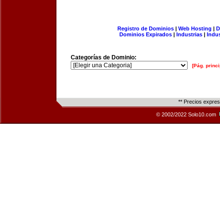
Registro de Dominios
|
Web Hosting
|
D
Dominios Expirados
|
Industrias
|
Indu
Categorías de Dominio:
[Pág. princi
** Precios expre
© 2002/2022 Solo10.com