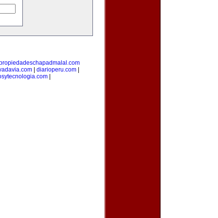
propiedadeschapadmalal.com
vadavia.com
|
diarioperu.com
|
osytecnologia.com
|