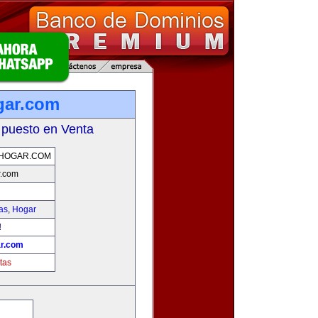
gar.com
 puesto en Venta
HOGAR.COM
r.com
as
,
Hogar
!
r.com
tas