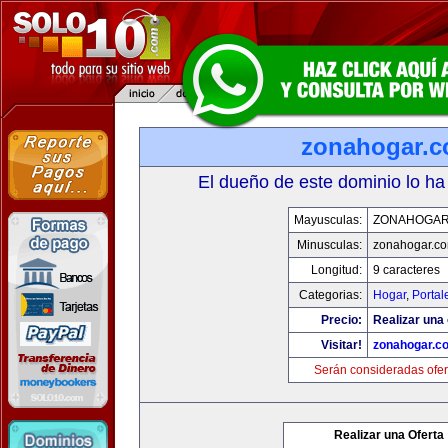
zonahogar.
El dueño de este dominio lo ha
Mayusculas:
ZONAHOGAR
Minusculas:
zonahogar.c
Longitud:
9 caracteres
Categorias:
Hogar
,
Portal
Precio:
Realizar una 
Visitar!
zonahogar.c
Serán consideradas ofer
Realizar una Oferta