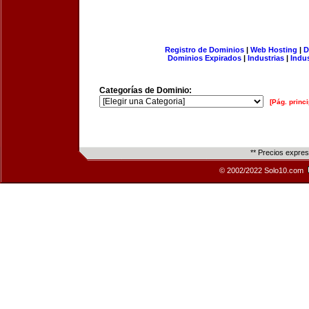
Registro de Dominios
|
Web Hosting
|
D
Dominios Expirados
|
Industrias
|
Indu
Categorías de Dominio:
[Pág. princi
** Precios expre
© 2002/2022 Solo10.com