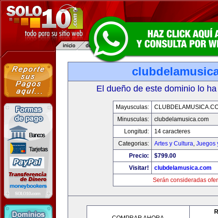
clubdelamusic
El dueño de este dominio lo ha
Mayusculas:
CLUBDELAMUSICA.C
Minusculas:
clubdelamusica.com
Longitud:
14 caracteres
Categorias:
Artes y Cultura
,
Juegos 
Precio:
$799.00
Visitar!
clubdelamusica.com
Serán consideradas ofer
R