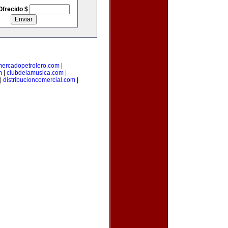
Ofrecido $
mercadopetrolero.com
|
m
|
clubdelamusica.com
|
|
distribucioncomercial.com
|