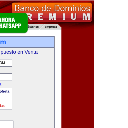
om
 puesto en Venta
COM
a
oferta!
m
tas