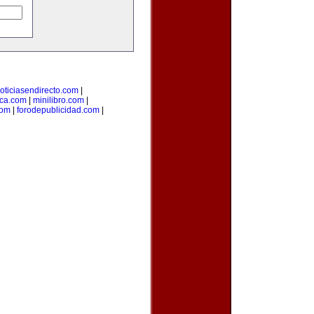
oticiasendirecto.com
|
ica.com
|
minilibro.com
|
com
|
forodepublicidad.com
|