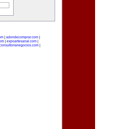
om
|
adondecomprar.com
|
com
|
expoartesanal.com
|
consultorianegocios.com
|