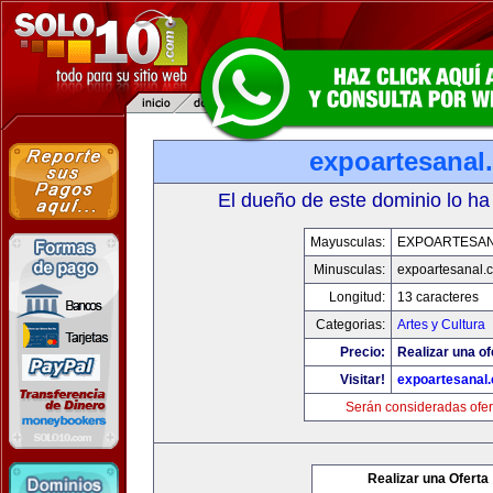
expoartesanal
El dueño de este dominio lo ha
Mayusculas:
EXPOARTESA
Minusculas:
expoartesanal.
Longitud:
13 caracteres
Categorias:
Artes y Cultura
Precio:
Realizar una of
Visitar!
expoartesanal
Serán consideradas ofer
Realizar una Oferta