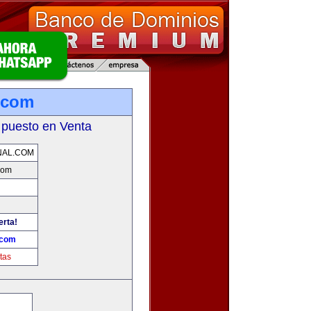
.com
 puesto en Venta
NAL.COM
com
erta!
.com
tas