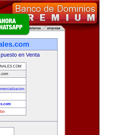
ales.com
 puesto en Venta
NALES.COM
s.com
mercializacion
es.com
tas