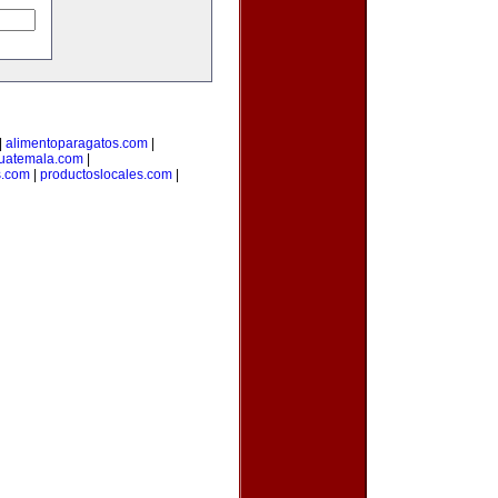
|
alimentoparagatos.com
|
uatemala.com
|
s.com
|
productoslocales.com
|