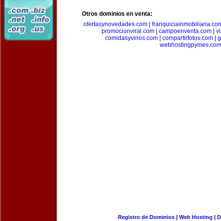
Otros dominios en venta:
ofertasynovedades.com
|
franquiciainmobiliaria.co
promocionviral.com
|
campoenventa.com
|
v
comidasyvinos.com
|
compartirfotos.com
|
g
webhostingpymes.co
Registro de Dominios
|
Web Hosting
|
D