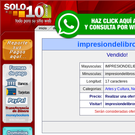
impresiondelibr
Vendido!
Mayusculas:
IMPRESIONDELI
Minusculas:
impresiondelibro
Longitud:
17 caracteres
Categorias:
Artes y Cultura
,
Ne
Precio:
Realizar una ofer
Visitar!
impresiondelibr
Serán consideradas ofer