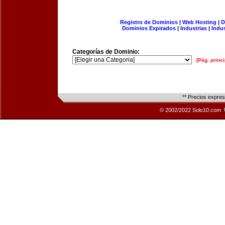
Registro de Dominios
|
Web Hosting
|
D
Dominios Expirados
|
Industrias
|
Indu
Categorías de Dominio:
[Pág. princi
** Precios expre
© 2002/2022 Solo10.com