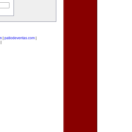
m
|
patiodeventas.com
|
|