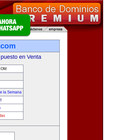
.com
 puesto en Venta
COM
de la Semana
!
m
tas